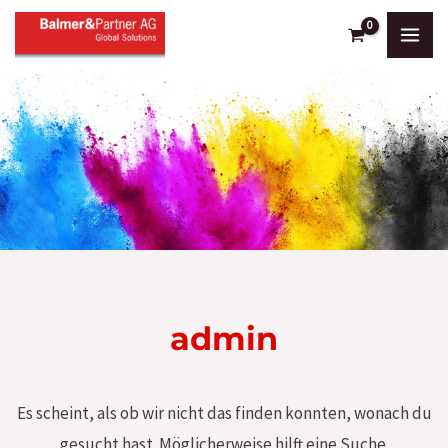
Zum
Inhalt
MAI
springen
MEN
admin
Es scheint, als ob wir nicht das finden konnten, wonach du
gesucht hast. Möglicherweise hilft eine Suche.